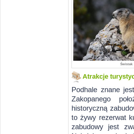
Świstak
Atrakcje turysty
Podhale znane jest
Zakopanego położ
historyczną zabudo
to żywy rezerwat k
zabudowy jest zw