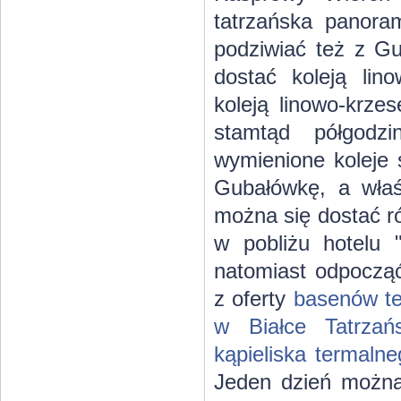
tatrzańska panora
podziwiać też z Gu
dostać koleją lin
koleją linowo-krze
stamtąd półgodz
wymienione koleje
Gubałówkę, a właś
można się dostać 
w pobliżu hotelu
natomiast odpocz
z oferty
basenów te
w Białce Tatrzańs
kąpieliska termal
Jeden dzień można