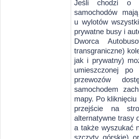
Jeśli chodzi o t
samochodów mają d
u wylotów wszystki
prywatne busy i au
Dworca Autobu
transgraniczne) kol
jak i prywatny) mo
umieszczonej po 
przewozów dost
samochodem zachę
mapy. Po kliknięci
przejście na st
alternatywne trasy 
a także wyszukać n
szczyty górskie) o