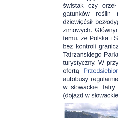
świstak czy orzeł
gatunków roślin 
dziewięćsił bezłod
zimowych. Głównym
temu, ze Polska i 
bez kontroli grani
Tatrzańskiego Park
turystyczny. W prz
ofertą
Przedsiębi
autobusy regularni
w słowackie Tatry
(dojazd w słowackie