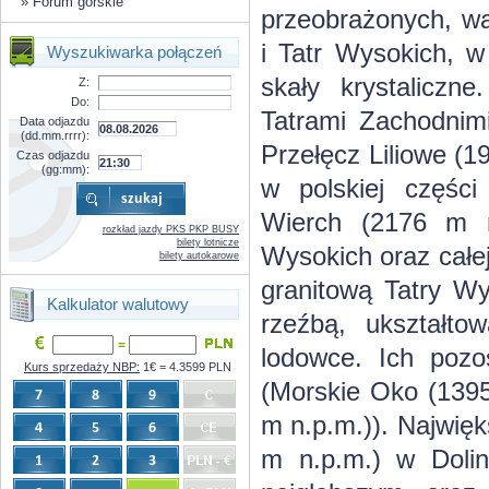
»
Forum górskie
przeobrażonych, wa
i Tatr Wysokich, w
Wyszukiwarka połączeń
skały krystaliczn
Z:
Do:
Tatrami Zachodnim
Data odjazdu
(dd.mm.rrrr):
Przełęcz Liliowe (
Czas odjazdu
(gg:mm):
w polskiej części
Wierch (2176 m n
rozkład jazdy PKS PKP BUSY
bilety lotnicze
Wysokich oraz całe
bilety autokarowe
granitową Tatry Wy
Kalkulator walutowy
rzeźbą, ukształto
=
lodowce. Ich pozos
Kurs sprzedaży NBP:
1€ = 4.3599 PLN
(Morskie Oko (139
m n.p.m.)). Najwięk
m n.p.m.) w Doli