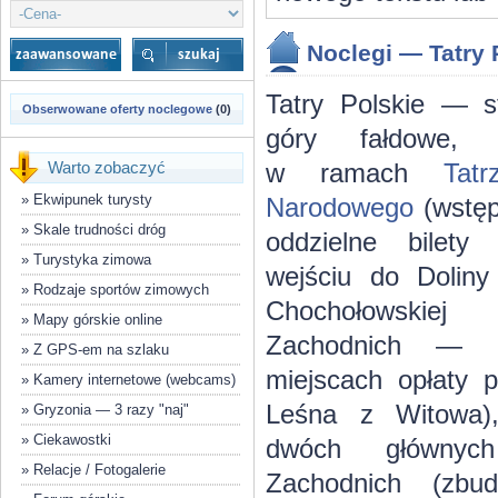
Noclegi — Tatry 
Tatry Polskie — 
Obserwowane oferty noclegowe
(0)
góry fałdowe, 
Warto zobaczyć
w ramach
Tat
»
Ekwipunek turysty
Narodowego
(wstęp
»
Skale trudności dróg
oddzielne bilety
»
Turystyka zimowa
wejściu do Doliny
»
Rodzaje sportów zimowych
Chochołowski
»
Mapy górskie online
Zachodnich — 
»
Z GPS-em na szlaku
miejscach opłaty 
»
Kamery internetowe (webcams)
Leśna z Witowa),
»
Gryzonia — 3 razy "naj"
»
Ciekawostki
dwóch głównych
»
Relacje / Fotogalerie
Zachodnich (zbu