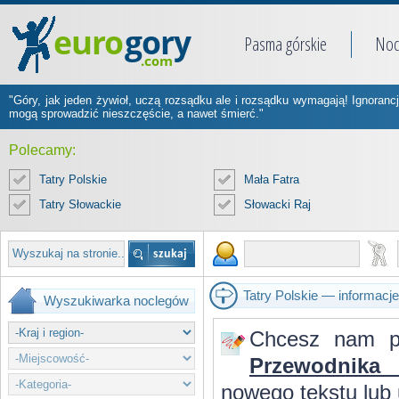
Pasma górskie
Noc
"Góry, jak jeden żywioł, uczą rozsądku ale i rozsądku wymagają! Ignorancj
mogą sprowadzić nieszczęście, a nawet śmierć."
Polecamy:
Tatry Polskie
Mała Fatra
Tatry Słowackie
Słowacki Raj
Tatry Polskie — informacje
Wyszukiwarka noclegów
Chcesz nam p
Przewodnika 
nowego tekstu lub