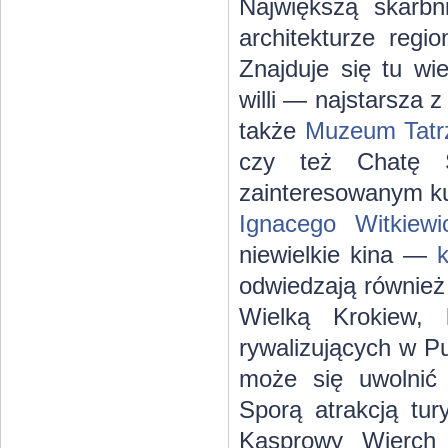
Największą skarbn
architekturze regi
Znajduje się tu wi
willi — najstarsza z
także
Muzeum Tatr
czy też Chatę 
zainteresowanym ku
Ignacego Witkiewi
niewielkie kina —
k
odwiedzają również
Wielką Krokiew, 
rywalizujących w P
może się uwolnić 
Sporą atrakcją tur
Kasprowy Wierch 