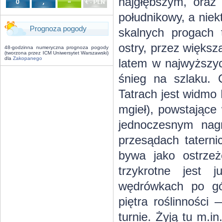
najgłębszym, oraz 
południkowy, a niek
Prognoza pogody
skalnych progach 
ostry, przez większ
48-godzinna numeryczna prognoza pogody
(tworzona przez ICM Uniwersytet Warszawski)
dla
Zakopanego
latem w najwyższyc
śnieg na szlaku.
Tatrach jest widmo
mgieł), powstające
jednoczesnym nag
przesądach taterni
bywa jako ostrzeż
trzykrotne jest 
wędrówkach po gó
piętra roślinności 
turnie. Żyją tu m.in