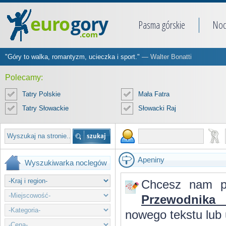
Pasma górskie
Noc
"Góry to walka, romantyzm, ucieczka i sport."
— Walter Bonatti
Polecamy:
Tatry Polskie
Mała Fatra
Tatry Słowackie
Słowacki Raj
Apeniny
Wyszukiwarka noclegów
Chcesz nam p
Przewodnika 
nowego tekstu lub