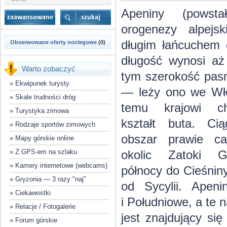
Apeniny (powst
orogenezy alpejsk
długim łańcuchem 
Obserwowane oferty noclegowe
(0)
długość wynosi aż
Warto zobaczyć
tym szerokość pasm
»
Ekwipunek turysty
— leży ono we Wło
»
Skale trudności dróg
temu krajowi cha
»
Turystyka zimowa
kształt buta. Ci
»
Rodzaje sportów zimowych
obszar prawie ca
»
Mapy górskie online
»
Z GPS-em na szlaku
okolic Zatoki G
»
Kamery internetowe (webcams)
północy do Cieśnin
»
Gryzonia — 3 razy "naj"
od Sycylii. Apen
»
Ciekawostki
i Południowe, a te
»
Relacje / Fotogalerie
jest znajdujący si
»
Forum górskie