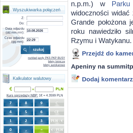
n.p.m.) w
Parku
Wyszukiwarka połączeń
widoczności widać 
Z:
Grande położona je
Do:
Data odjazdu
roku nawiedziło si
(dd.mm.rrrr):
Czas odjazdu
Rzymu i Watykanu.
(gg:mm):
Przejdź do kame
rozkład jazdy PKS PKP BUSY
bilety lotnicze
Apeniny na summitp
bilety autokarowe
Kalkulator walutowy
Dodaj komentarz
=
Kurs sprzedaży NBP:
1€ = 4.3599 PLN