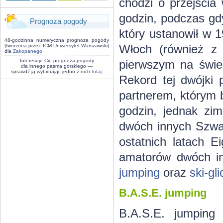
chodzi o przejścia 
godzin, podczas gdy
Prognoza pogody
który ustanowił w 
48-godzinna numeryczna prognoza pogody
Włoch (również z r
(tworzona przez ICM Uniwersytet Warszawski)
dla
Zakopanego
Interesuje Cię prognoza pogody
pierwszym na świe
dla innego pasma górskiego —
sprawdź ją wybierając jedno z nich
tutaj
.
Rekord tej dwójki 
partnerem, którym b
godzin, jednak zi
dwóch innych Szwa
ostatnich latach E
amatorów dwóch i
jumping
oraz
ski-gli
B.A.S.E. jumping
B.A.S.E. jumping