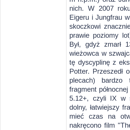
nich. W 2007 roku
Eigeru i Jungfrau
skoczkowi znacznie
prawie poziomy lot
Był, gdyż zmarł 1
wieżowca w szwajc
tę dyscyplinę z ek
Potter. Przeszedł 
plecach) bardzo 
fragment północnej 
5.12+, czyli IX w
dolny, łatwiejszy f
mieć czas na otw
nakręcono film "Th