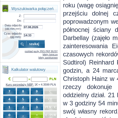
roku (wagę osiągnię
Wyszukiwarka połączeń
przejściu dolnej c
Z:
poprowadzonym we 
Do:
Data odjazdu
północnej ściany 
(dd.mm.rrrr):
Czas odjazdu
Darbellay (zajęło 
(gg:mm):
zainteresowania E
rozkład jazdy PKS PKP BUSY
czasowych rekordów
bilety lotnicze
bilety autokarowe
Südtirol) Reinhard
godzin, a 24 marca
Kalkulator walutowy
Christoph Hainz w 
=
Kurs sprzedaży NBP:
1€ = 4.3599 PLN
rzeczy dokonuje
oddzielny dział. 21
w 3 godziny 54 minu
swój własny rekord