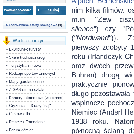
Alpach Berneńskic
nim kilka filmów, os
m.in. "Zew cisz
Obserwowane oferty noclegowe
(0)
silence"
) czy "Pó
(
"Nordwand"
)). Z
Warto zobaczyć
pierwszy zdobyty 1
»
Ekwipunek turysty
roku (Irlandczyk Ch
»
Skale trudności dróg
oraz dwóch przewo
»
Turystyka zimowa
Bohren) drogą wio
»
Rodzaje sportów zimowych
»
Mapy górskie online
praktycznie pion
»
Z GPS-em na szlaku
długo pozostawała ni
»
Kamery internetowe (webcams)
wspinacze pochodzą
»
Gryzonia — 3 razy "naj"
Niemiec (Anderl Hec
»
Ciekawostki
1938 roku. Natom
»
Relacje / Fotogalerie
północną ścianą d
»
Forum górskie