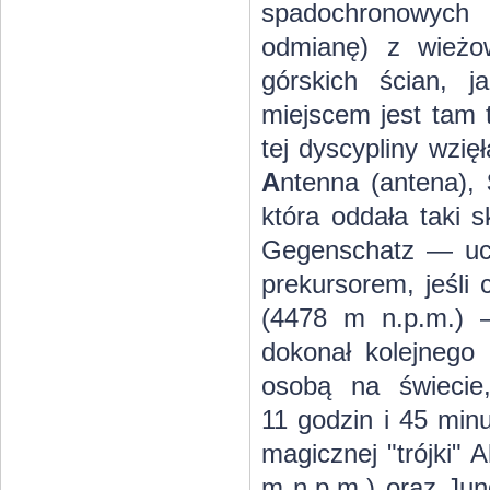
spadochronowych 
odmianę) z wieżo
górskich ścian, j
miejscem jest tam 
tej dyscypliny wzię
A
ntenna (antena),
która oddała taki 
Gegenschatz — ucz
prekursorem, jeśli
(4478 m n.p.m.) 
dokonał kolejnego
osobą na świecie
11 godzin i 45 min
magicznej "trójki" 
m n.p.m.) oraz Jun