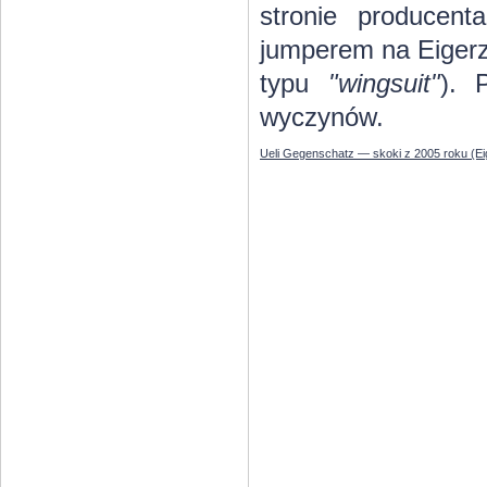
stronie producen
jumperem na Eigerz
typu
"wingsuit"
). 
wyczynów.
Ueli Gegenschatz — skoki z 2005 roku (Eig