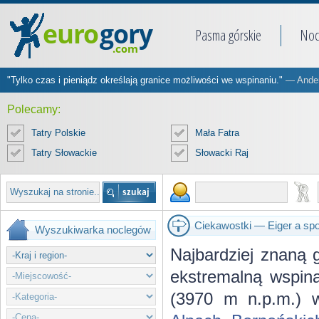
Pasma górskie
Noc
"Tylko czas i pieniądz określają granice możliwości we wspinaniu."
— Ander
Polecamy:
Tatry Polskie
Mała Fatra
Tatry Słowackie
Słowacki Raj
Ciekawostki — Eiger a spo
Wyszukiwarka noclegów
Najbardziej znaną 
ekstremalną wspina
(3970 m n.p.m.) w