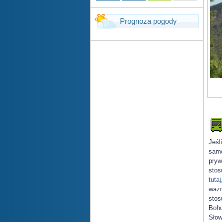
Prognoza pogody
Jeśl
samo
pryw
stos
tutaj
ważn
stos
Bohu
Słow