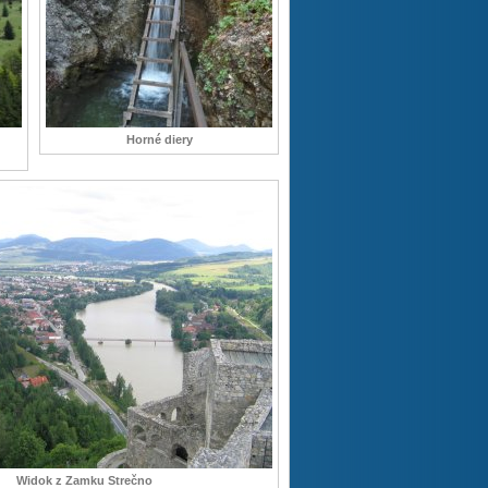
Horné diery
Widok z Zamku Strečno