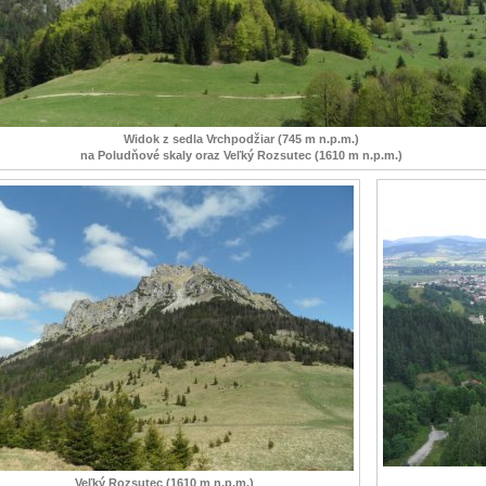
Widok z sedla Vrchpodžiar (745 m n.p.m.)
na Poludňové skaly oraz Veľký Rozsutec (1610 m n.p.m.)
Veľký Rozsutec (1610 m n.p.m.)