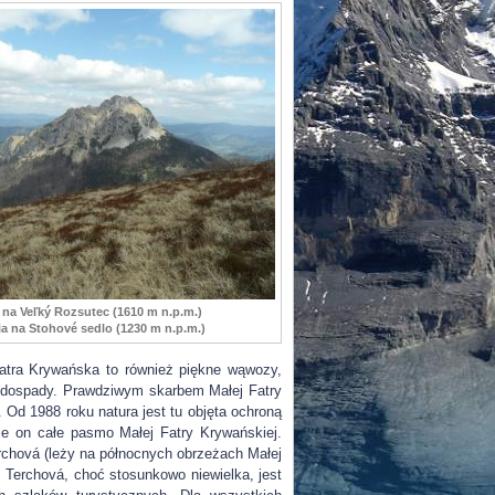
na Veľký Rozsutec (1610 m n.p.m.)
ia na Stohové sedlo (1230 m n.p.m.)
Fatra Krywańska to również piękne wąwozy,
 wodospady. Prawdziwym skarbem Małej Fatry
 Od 1988 roku natura jest tu objęta ochroną
e on całe pasmo Małej Fatry Krywańskiej.
rchová (leży na północnych obrzeżach Małej
. Terchová, choć stosunkowo niewielka, jest