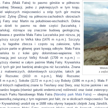
a Fatra (Malá Fatra) to pasmo górskie w północno-
odniej Słowacji, jedno z piękniejszych w tym kraju.
ód większych miejscowości u stóp tych gór można
żnić Żylinę (Žilina) na północno-zachodnich obrzeżach
j Fatry oraz Martin na południowo-wschodnich. Dolina
u dzieli to pasmo na dwie części (luczańską i
wańską), różniące się znacznie budową geologiczną.
owana z granitów Mała Fatra Luczańska jest niższa, jej
yższy szczyt to Veľká lúka (1476 m n.p.m.). Szczyty
ą tu łagodne zbocza i często są zalesione, tylko
yższe partie w głównej grani bywają odkryte. Mała Fatra
wańska to z kolei góry dolomitowo-wapienne. Ich
minacją jest szczyt Veľký Kriváň (1709 m n.p.m.) —
yższy również w całym paśmie Małej Fatry. Krywańska
ć tych gór jest bardziej atrakcyjna niż luczańska. Znana
Widok 
 z malowniczych, dolomitowych szczytów, takich jak
z zejśc
ký Rozsutec (1610 m n.p.m.), Malý Rozsutec
4 m n.p.m.), Sokolie (1172 m n.p.m.) czy Boboty (1086 m n.p.m.). Mała 
d których najbardziej znane to Tiesňavy oraz Diery, oraz liczne jaskinie i
 bardzo bogata (również gatunki endemiczne) roślinność oraz świat zwierzęcy.
mach Parku Narodowego Mała Fatra (
Národný park Malá Fatra
) — obejmuj
awostką związaną z tym regionem jest fakt, że w okolicach miejscowości Te
y Krywańskiej) urodził się w 1688 roku słynny karpacki zbójnik Juraj Jánošík