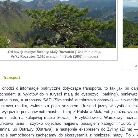
Od lewej: masyw Boboty, Malý Rozsutec (1344 m n.p.m.),
Veľký Rozsutec (1610 m n.p.m.) i Stoh (1607 m n.p.m.)
z
Transport
i chodzi o informacje praktyczne dotyczące transportu, to tak jak po cał
chodem (u wylotów dolin turyści mają do dyspozycji parkingi), ponieważ n
atne busy, a autobusy SAD (Slovenská autobusová doprava) — słowackie
unkowo rzadko, zwłaszcza poza sezonem. Rozkład jazdy wszystkich sło
, wyłącznie pociągów natomiast —
tutaj
. Z Polski w Małą Fatrę można wygod
e miasto na kolejowej mapie Słowacji. Przykładowo z Warszawy można d
unkowo tanio i szybko dojechać najpierw pociągiem kategorii "EuroCity"
mina lub Ostrawy (Ostrava), a następnie ekspresem do Żyliny (Žilina) —
ację samochodem zachęcamy do skorzystania z poniższej mapy. Po klik