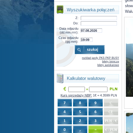
głów
słow
Wyszukiwarka połączeń
Walu
Z:
Do:
Data odjazdu
(dd.mm.rrrr):
Czas odjazdu
(gg:mm):
rozkład jazdy PKS PKP BUSY
bilety lotnicze
bilety autokarowe
Kalkulator walutowy
=
Kurs sprzedaży NBP:
1€ = 4.3599 PLN