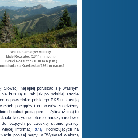
Widok na masyw Boboty,
Malý Rozsutec (1344 m n.p.m.)
i Veľký Rozsutec (1610 m n.p.m.)
 podejścia na Kraviarske (1361 m n.p.m.)
ej Słowacji najlepiej poruszać się własnym
ie kursują tu tak jak po polskiej stronie
go odpowiednika polskiego PKS-u, kursują
wackich pociągów i autobusów znajdziemy
nie dojechać pociągiem — Żylina (Žilina) to
zięki korzystnej ofercie międzynarodowej
 do leżących po czeskiej stronie granicy
 więcej informacji
tutaj
. Podróżujących na
nięciu poniżej mapy w "Wyświetl większą