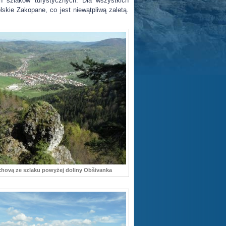
h szlaków turystycznych. Dla wszystkich
skie Zakopane, co jest niewątpliwą zaletą.
chovą ze szlaku powyżej doliny Obšivanka