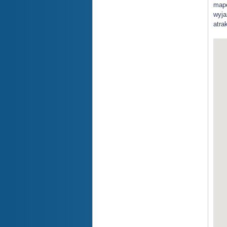
mapę
wyja
atra