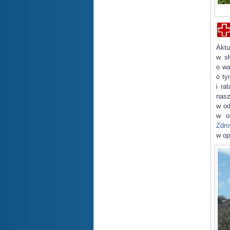
Aktu
w s
o wa
o ty
i ra
nasz
w od
w o
Zdro
w op