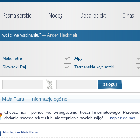
Pasma górskie
Noclegi
Dodaj obiekt
O nas
żliwości we wspinaniu."
— Anderl Heckmair
Mała Fatra
Alpy
Słowacki Raj
Tatrzańskie wycieczki
Mała Fatra — informacje ogólne
Chcesz nam pomóc we wzbogacaniu treści
Internetowego Przewod
dodanie nowego tekstu lub udostępnienie swoich zdjęć —
napisz do nas!
Noclegi — Mała Fatra