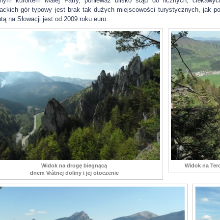
nym kurortem Małej Fatry, ponieważ blisko stąd do licznych, ciekawyc
ackich gór typowy jest brak tak dużych miejscowości turystycznych, jak pol
tą na Słowacji jest od 2009 roku euro.
Widok na drogę biegnącą
Widok na Ter
dnem Vrátnej doliny i jej otoczenie