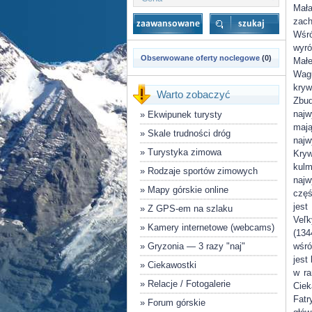
Mał
zach
Wśr
wyró
Obserwowane oferty noclegowe
(0)
Małe
Wag
kry
Warto zobaczyć
Zbud
najw
»
Ekwipunek turysty
maj
»
Skale trudności dróg
najw
»
Turystyka zimowa
Kry
kul
»
Rodzaje sportów zimowych
najw
»
Mapy górskie online
częś
jest
»
Z GPS-em na szlaku
Veľ
»
Kamery internetowe (webcams)
(134
»
Gryzonia — 3 razy "naj"
wśró
jest
»
Ciekawostki
w ra
»
Relacje / Fotogalerie
Ciek
Fatr
»
Forum górskie