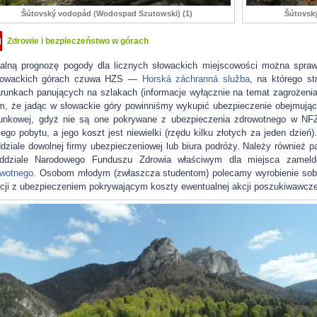
Šútovský vodopád (Wodospad Szutowski) (1)
Šútovsk
Zdrowie i bezpieczeństwo w górach
alną prognozę pogody dla licznych słowackich miejscowości można spra
łowackich górach czuwa HZS —
Horská záchranná služba
, na którego st
runkach panujących na szlakach (informacje wyłącznie na temat zagrożen
m, że jadąc w słowackie góry powinniśmy wykupić ubezpieczenie obejmując
tunkowej, gdyż nie są one pokrywane z ubezpieczenia zdrowotnego w NFZ
ego pobytu, a jego koszt jest niewielki (rzędu kilku złotych za jeden dzień
dziale dowolnej firmy ubezpieczeniowej lub biura podróży. Należy również 
ddziale Narodowego Funduszu Zdrowia właściwym dla miejsca zamel
wotnego
. Osobom młodym (zwłaszcza studentom) polecamy wyrobienie sobi
cji z ubezpieczeniem pokrywającym koszty ewentualnej akcji poszukiwawczej 