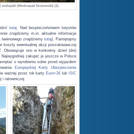
ý vodopád (Wodospad Szutowski) (2)
wdzić
tutaj
. Nad bezpieczeństwem turystów
ronie znajdziemy m.in. aktualne informacje
ia lawinowego znajdziemy
tutaj
). Pamiętajmy
e koszty ewentualnej akcji poszukiwawczej
. Obowiązuje ono w konkretny dzień (dni)
). Najwygodniej zakupić je jeszcze w Polsce
pamiętać o wyrobieniu sobie przed wyjazdem
dowania
Europejskiej Karty Ubezpieczenia
e ważnej przez rok karty
Euro<26
lub
ISIC
i ratowniczej.