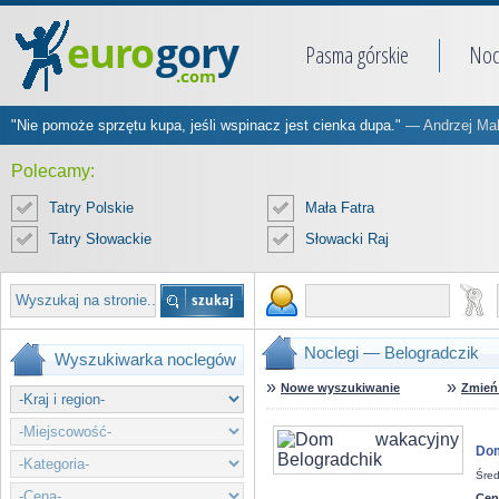
Pasma górskie
Noc
"Nie pomoże sprzętu kupa, jeśli wspinacz jest cienka dupa."
— Andrzej Ma
Polecamy:
Tatry Polskie
Mała Fatra
Tatry Słowackie
Słowacki Raj
Noclegi — Belogradczik
Wyszukiwarka noclegów
»
»
Nowe wyszukiwanie
Zmień 
Dom
Śred
Cen