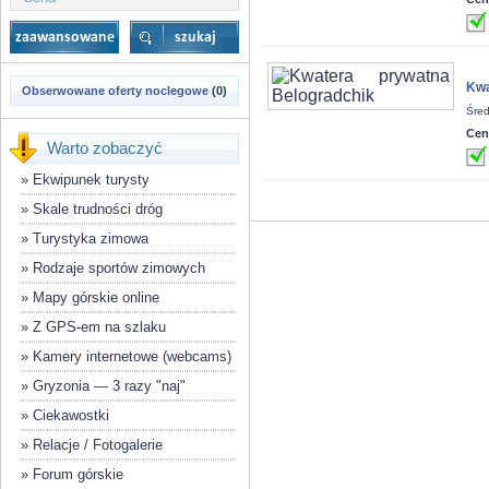
Kwa
Obserwowane oferty noclegowe
(0)
Śred
Cen
Warto zobaczyć
»
Ekwipunek turysty
»
Skale trudności dróg
»
Turystyka zimowa
»
Rodzaje sportów zimowych
»
Mapy górskie online
»
Z GPS-em na szlaku
»
Kamery internetowe (webcams)
»
Gryzonia — 3 razy "naj"
»
Ciekawostki
»
Relacje / Fotogalerie
»
Forum górskie