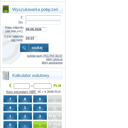
Wyszukiwarka połączeń
Z:
Do:
Data odjazdu
(dd.mm.rrrr):
Czas odjazdu
(gg:mm):
rozkład jazdy PKS PKP BUSY
bilety lotnicze
bilety autokarowe
Kalkulator walutowy
=
Kurs sprzedaży NBP:
1€ = 4.3599 PLN