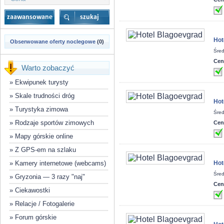
Hot
Obserwowane oferty noclegowe
(0)
Śred
Cen
Warto zobaczyć
»
Ekwipunek turysty
»
Skale trudności dróg
Hot
»
Turystyka zimowa
Śred
»
Rodzaje sportów zimowych
Cen
»
Mapy górskie online
»
Z GPS-em na szlaku
»
Kamery internetowe (webcams)
Hot
Śred
»
Gryzonia — 3 razy "naj"
Cen
»
Ciekawostki
»
Relacje / Fotogalerie
»
Forum górskie