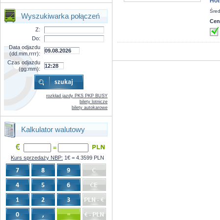
Hot
Śred
Wyszukiwarka połączeń
Cen
Z:
Do:
Data odjazdu
(dd.mm.rrrr):
Czas odjazdu
(gg:mm):
rozkład jazdy PKS PKP BUSY
bilety lotnicze
bilety autokarowe
Kalkulator walutowy
=
Kurs sprzedaży NBP:
1€ = 4.3599 PLN