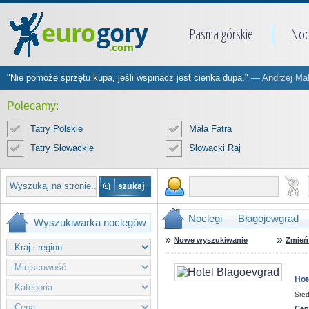
Pasma górskie
Noc
"Nie pomoże sprzętu kupa, jeśli wspinacz jest cienka dupa."
— Andrzej Ma
Polecamy:
Tatry Polskie
Mała Fatra
Tatry Słowackie
Słowacki Raj
Noclegi — Błagojewgrad
Wyszukiwarka noclegów
»
»
Nowe wyszukiwanie
Zmień 
Hot
Śred
Cen