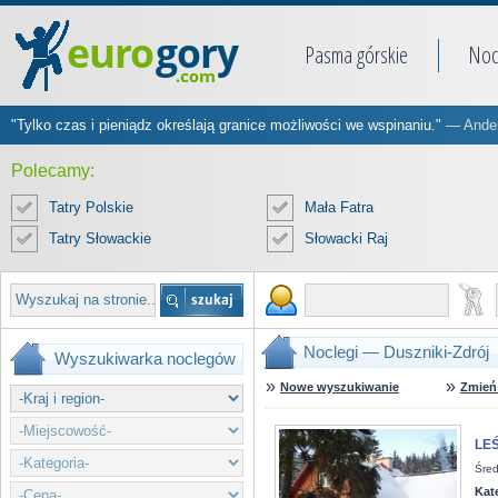
Pasma górskie
Noc
"Tylko czas i pieniądz określają granice możliwości we wspinaniu."
— Ander
Polecamy:
Tatry Polskie
Mała Fatra
Tatry Słowackie
Słowacki Raj
Noclegi — Duszniki-Zdrój
Wyszukiwarka noclegów
»
»
Nowe wyszukiwanie
Zmień 
LEŚ
Śred
Kat