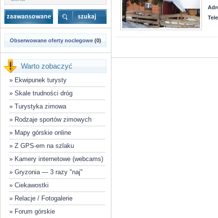
Adr
Tel
Obserwowane oferty noclegowe
(0)
Warto zobaczyć
»
Ekwipunek turysty
»
Skale trudności dróg
»
Turystyka zimowa
»
Rodzaje sportów zimowych
»
Mapy górskie online
»
Z GPS-em na szlaku
»
Kamery internetowe (webcams)
»
Gryzonia — 3 razy "naj"
»
Ciekawostki
»
Relacje / Fotogalerie
»
Forum górskie