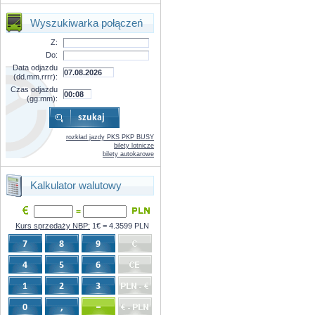
Wyszukiwarka połączeń
Z:
Do:
Data odjazdu
(dd.mm.rrrr):
Czas odjazdu
(gg:mm):
rozkład jazdy PKS PKP BUSY
bilety lotnicze
bilety autokarowe
Kalkulator walutowy
=
Kurs sprzedaży NBP:
1€ = 4.3599 PLN