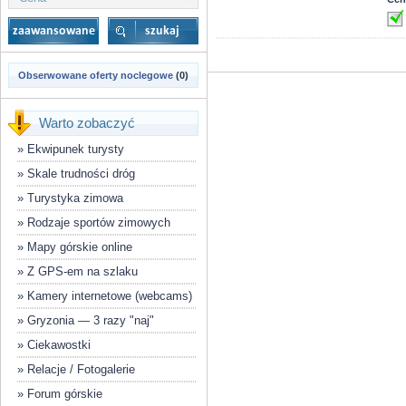
Obserwowane oferty noclegowe
(0)
Warto zobaczyć
»
Ekwipunek turysty
»
Skale trudności dróg
»
Turystyka zimowa
»
Rodzaje sportów zimowych
»
Mapy górskie online
»
Z GPS-em na szlaku
»
Kamery internetowe (webcams)
»
Gryzonia — 3 razy "naj"
»
Ciekawostki
»
Relacje / Fotogalerie
»
Forum górskie