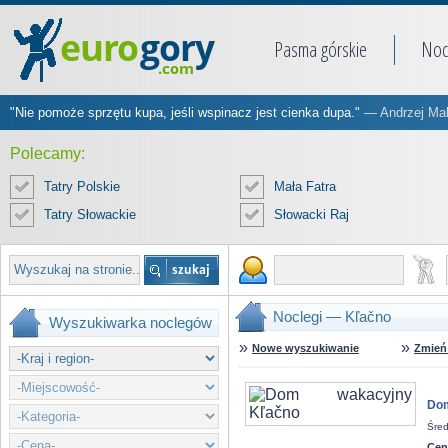
Pasma górskie
Noc
"Nie pomoże sprzętu kupa, jeśli wspinacz jest cienka dupa."
— Andrzej Ma
Polecamy:
Tatry Polskie
Mała Fatra
Tatry Słowackie
Słowacki Raj
Noclegi — Kľačno
Wyszukiwarka noclegów
»
»
Nowe wyszukiwanie
Zmień 
Dom
Śred
Cen