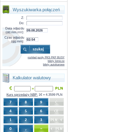
Wyszukiwarka połączeń
Z:
Do:
Data odjazdu
(dd.mm.rrrr):
Czas odjazdu
(gg:mm):
rozkład jazdy PKS PKP BUSY
bilety lotnicze
bilety autokarowe
Kalkulator walutowy
=
Kurs sprzedaży NBP:
1€ = 4.3599 PLN