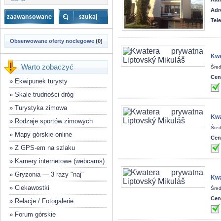
Adr
Tel
Obserwowane oferty noclegowe
(0)
Kwa
Warto zobaczyć
Śred
Cen
»
Ekwipunek turysty
»
Skale trudności dróg
»
Turystyka zimowa
Kwa
»
Rodzaje sportów zimowych
Śred
»
Mapy górskie online
Cen
»
Z GPS-em na szlaku
»
Kamery internetowe (webcams)
»
Gryzonia — 3 razy "naj"
Kwa
»
Ciekawostki
Śred
Cen
»
Relacje / Fotogalerie
»
Forum górskie