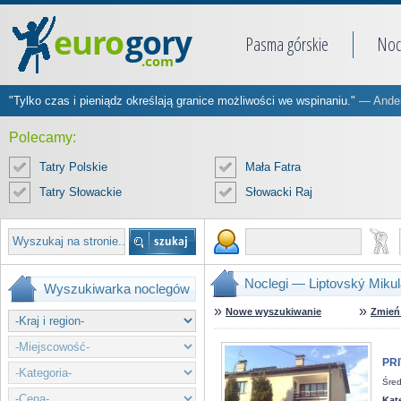
Pasma górskie
Noc
"Tylko czas i pieniądz określają granice możliwości we wspinaniu."
— Ander
Polecamy:
Tatry Polskie
Mała Fatra
Tatry Słowackie
Słowacki Raj
Noclegi — Liptovský Miku
Wyszukiwarka noclegów
»
»
Nowe wyszukiwanie
Zmień 
PRI
Śred
Kat