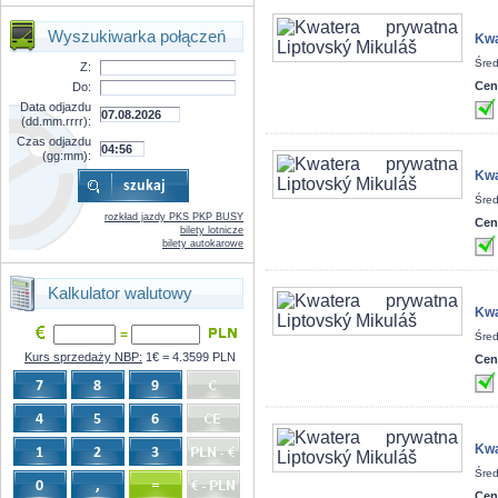
Wyszukiwarka połączeń
Kwa
Śred
Z:
Cen
Do:
Data odjazdu
(dd.mm.rrrr):
Czas odjazdu
(gg:mm):
Kwa
Śred
rozkład jazdy PKS PKP BUSY
Cen
bilety lotnicze
bilety autokarowe
Kalkulator walutowy
Kwa
=
Śred
Kurs sprzedaży NBP:
1€ = 4.3599 PLN
Cen
Kwa
Śred
Cen