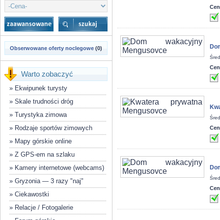
Cen
Dom
Obserwowane oferty noclegowe
(0)
Śred
Cen
Warto zobaczyć
»
Ekwipunek turysty
»
Skale trudności dróg
Kwa
»
Turystyka zimowa
Śred
»
Rodzaje sportów zimowych
Cen
»
Mapy górskie online
»
Z GPS-em na szlaku
»
Kamery internetowe (webcams)
Dom
Śred
»
Gryzonia — 3 razy "naj"
Cen
»
Ciekawostki
»
Relacje / Fotogalerie