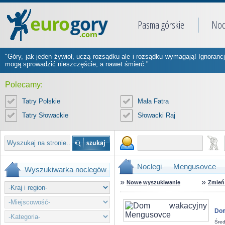
Pasma górskie
Noc
"Góry, jak jeden żywioł, uczą rozsądku ale i rozsądku wymagają! Ignorancj
mogą sprowadzić nieszczęście, a nawet śmierć."
Polecamy:
Tatry Polskie
Mała Fatra
Tatry Słowackie
Słowacki Raj
Noclegi — Mengusovce
Wyszukiwarka noclegów
»
»
Nowe wyszukiwanie
Zmień 
Dom
Śred