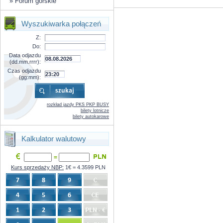
»
Forum górskie
Wyszukiwarka połączeń
Z:
Do:
Data odjazdu
(dd.mm.rrrr):
Czas odjazdu
(gg:mm):
rozkład jazdy PKS PKP BUSY
bilety lotnicze
bilety autokarowe
Kalkulator walutowy
=
Kurs sprzedaży NBP:
1€ = 4.3599 PLN