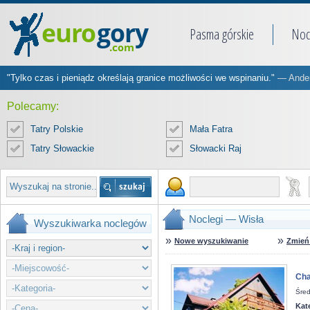
Pasma górskie
Noc
"Tylko czas i pieniądz określają granice możliwości we wspinaniu."
— Ander
Polecamy:
Tatry Polskie
Mała Fatra
Tatry Słowackie
Słowacki Raj
Noclegi — Wisła
Wyszukiwarka noclegów
»
»
Nowe wyszukiwanie
Zmień 
Cha
Śred
Kat