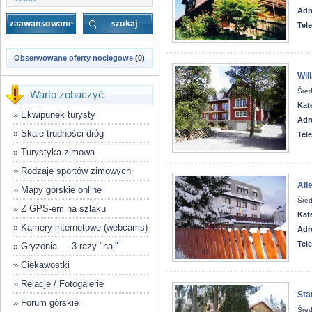
Adr
Tel
Obserwowane oferty noclegowe
(0)
Wil
Śred
Warto zobaczyć
Kat
»
Ekwipunek turysty
Adr
»
Skale trudności dróg
Tel
»
Turystyka zimowa
»
Rodzaje sportów zimowych
All
»
Mapy górskie online
Śred
»
Z GPS-em na szlaku
Kat
»
Kamery internetowe (webcams)
Adr
Tel
»
Gryzonia — 3 razy "naj"
»
Ciekawostki
»
Relacje / Fotogalerie
Sta
»
Forum górskie
Śred