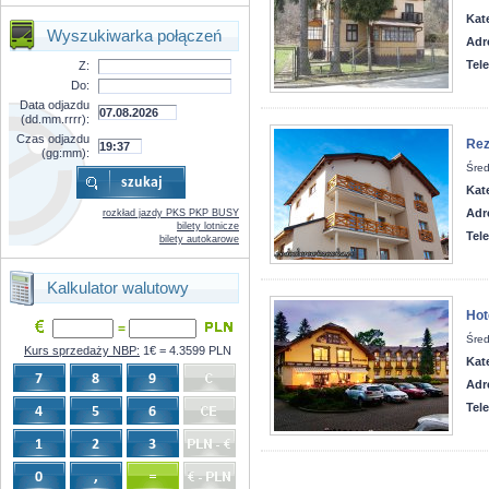
Kat
Wyszukiwarka połączeń
Adr
Tel
Z:
Do:
Data odjazdu
(dd.mm.rrrr):
Czas odjazdu
Rez
(gg:mm):
Śred
Kat
Adr
rozkład jazdy PKS PKP BUSY
bilety lotnicze
Tel
bilety autokarowe
Kalkulator walutowy
Hot
=
Śred
Kurs sprzedaży NBP:
1€ = 4.3599 PLN
Kat
Adr
Tel