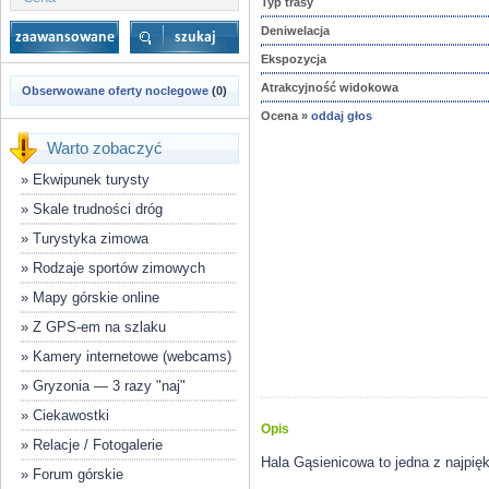
Typ trasy
Deniwelacja
Ekspozycja
Atrakcyjność widokowa
Obserwowane oferty noclegowe
(0)
Ocena »
oddaj głos
Warto zobaczyć
»
Ekwipunek turysty
»
Skale trudności dróg
»
Turystyka zimowa
»
Rodzaje sportów zimowych
»
Mapy górskie online
»
Z GPS-em na szlaku
»
Kamery internetowe (webcams)
»
Gryzonia — 3 razy "naj"
»
Ciekawostki
Opis
»
Relacje / Fotogalerie
Hala Gąsienicowa to jedna z najpięk
»
Forum górskie