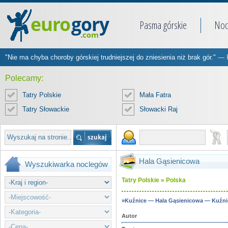
Pasma górskie
Noc
"Nie ma chyba choroby górskiej trudniejszej do zniesienia niż brak gór."
— R
Polecamy:
Tatry Polskie
Mała Fatra
Tatry Słowackie
Słowacki Raj
Hala Gąsienicowa
Wyszukiwarka noclegów
Tatry Polskie » Polska
»Kuźnice — Hala Gąsienicowa — Kuźni
Autor