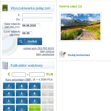
Galeria zdjęć (1)
Wyszukiwarka połączeń
Z:
Do:
Data odjazdu
(dd.mm.rrrr):
Czas odjazdu
(gg:mm):
rozkład jazdy PKS PKP BUSY
bilety lotnicze
bilety autokarowe
Dodaj komentarz
Kalkulator walutowy
=
Kurs sprzedaży NBP:
1€ = 4.3599 PLN