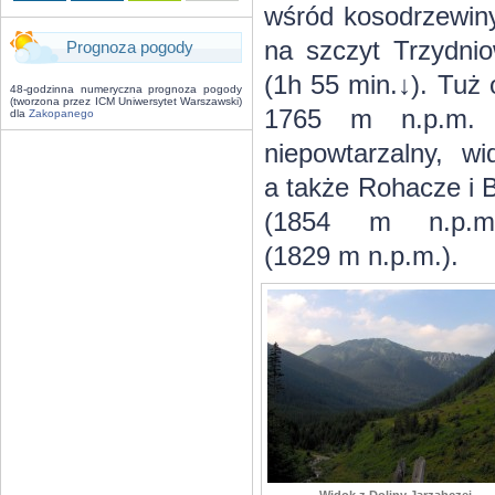
wśród kosodrzewiny
na szczyt Trzydni
Prognoza pogody
(1h 55 min.↓). Tuż
48-godzinna numeryczna prognoza pogody
(tworzona przez ICM Uniwersytet Warszawski)
1765 m n.p.m. W
dla
Zakopanego
niepowtarzalny, w
a także Rohacze i 
(1854 m n.p.m.
(1829 m n.p.m.).