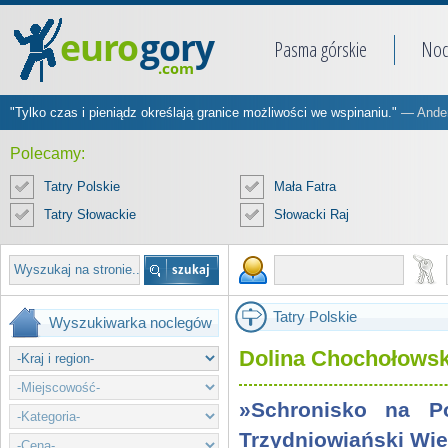
Pasma górskie
Noc
"Tylko czas i pieniądz określają granice możliwości we wspinaniu."
— Ander
Polecamy:
Tatry Polskie
Mała Fatra
Tatry Słowackie
Słowacki Raj
Tatry Polskie
Wyszukiwarka noclegów
Dolina Chochołowska
»Schronisko na P
Trzydniowiański Wie