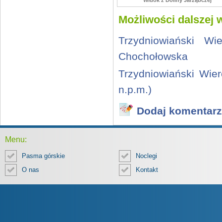
Widok z Doliny Jarząbczej
Możliwości dalszej 
Trzydniowiański W
Chochołowska
Trzydniowiański Wie
n.p.m.)
Dodaj komentarz
Menu:
Pasma górskie
Noclegi
O nas
Kontakt