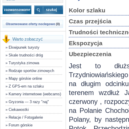
Kolor szlaku
Czas przejścia
Obserwowane oferty noclegowe
(0)
Trudności techniczn
Warto zobaczyć
Ekspozycja
»
Ekwipunek turysty
Ubezpieczenia
»
Skale trudności dróg
»
Turystyka zimowa
Jest to dłużs
»
Rodzaje sportów zimowych
Trzydniowiańskiego
»
Mapy górskie online
na długim odcinku
»
Z GPS-em na szlaku
terenem wzdłuż J
»
Kamery internetowe (webcams)
czerwony , rozpocz
»
Gryzonia — 3 razy "naj"
na Polanie Chochoł
»
Ciekawostki
»
Relacje / Fotogalerie
Polany, by następn
»
Forum górskie
Potok. Przechodz