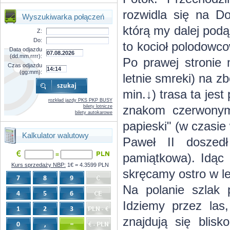
rozwidla się na D
Wyszukiwarka połączeń
którą my dalej pod
Z:
Do:
to kocioł polodowc
Data odjazdu
(dd.mm.rrrr):
Po prawej stronie
Czas odjazdu
(gg:mm):
letnie smreki) na 
min.↓) trasa ta jes
rozkład jazdy PKS PKP BUSY
znakom czerwonym 
bilety lotnicze
bilety autokarowe
papieski" (w czasi
Kalkulator walutowy
Paweł II doszedł
=
pamiątkowa). Idąc 
Kurs sprzedaży NBP:
1€ = 4.3599 PLN
skręcamy ostro w l
Na polanie szlak
Idziemy przez las
znajdują się blisk