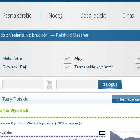
Pasma górskie
Noclegi
Dodaj obiekt
O nas
do zniesienia niż brak gór."
— Reinhold Messner
Mała Fatra
Alpy
Słowacki Raj
Tatrzańskie wycieczki
Tatry Polskie
Informacje og
e Tatr Wysokich
orowa Cyrhla — Wielki Kopieniec (1328 m n.p.m.)«
r szlaku