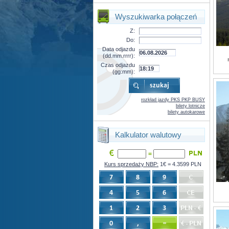
Wyszukiwarka połączeń
Z:
Do:
Data odjazdu
(dd.mm.rrrr):
Czas odjazdu
(gg:mm):
rozkład jazdy PKS PKP BUSY
bilety lotnicze
bilety autokarowe
Kalkulator walutowy
=
Kurs sprzedaży NBP:
1€ = 4.3599 PLN