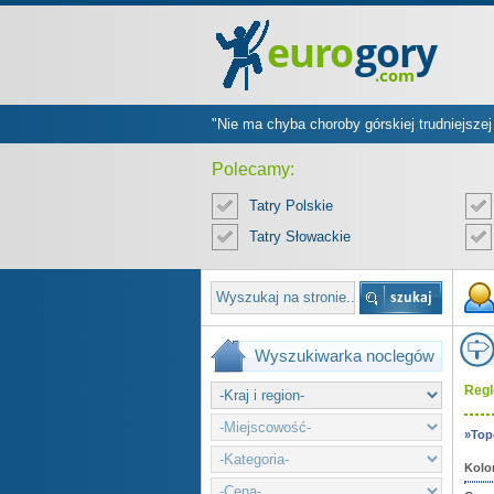
"Nie ma chyba choroby górskiej trudniejszej 
Polecamy:
Tatry Polskie
Tatry Słowackie
Wyszukiwarka noclegów
Regl
»Top
Kolo