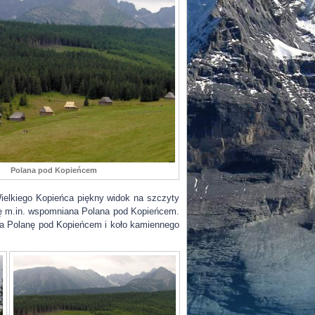
Polana pod Kopieńcem
 Wielkiego Kopieńca piękny widok na szczyty
się m.in. wspomniana Polana pod Kopieńcem.
na Polanę pod Kopieńcem i koło kamiennego