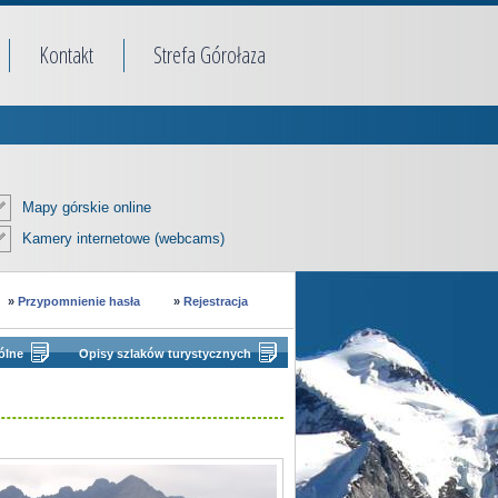
Kontakt
Strefa Górołaza
Mapy górskie online
Kamery internetowe (webcams)
»
Przypomnienie hasła
»
Rejestracja
ólne
Opisy szlaków turystycznych