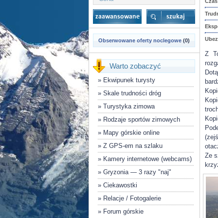
Czas
Trud
Eksp
Ubez
Obserwowane oferty noclegowe
(0)
Z To
rozg
Warto zobaczyć
Dotą
»
Ekwipunek turysty
bar
Kop
»
Skale trudności dróg
Kopi
»
Turystyka zimowa
troc
Kop
»
Rodzaje sportów zimowych
Pode
»
Mapy górskie online
(zej
»
Z GPS-em na szlaku
otac
Ze s
»
Kamery internetowe (webcams)
krzy
»
Gryzonia — 3 razy "naj"
»
Ciekawostki
»
Relacje / Fotogalerie
»
Forum górskie