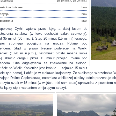
 przejścia
1h 10 min.↑, 1h 00 min.↓
ności techniczne
brak
ozycja
brak
pieczenia
brak
porowej Cyrhli wpierw przez łąkę, a dalej lasem do
ałęzienia szlaków (w lewo odchodzi szlak czerwony).
d 35 minut (30 min.↓). Stąd 20 minut (15 min.↓) leśnego,
dziej stromego podejścia na uroczą Polanę pod
ieńcem. Stąd w prawo biegnie podejście na Wielki
eniec (1328 m n.p.m.), natomiast prosto można sobie
hę skrócić drogę i przez 15 minut przejść Polanę pod
ieńcem. Oba odgałęzienia są znakowane na zielono.
jście na Wielki Kopieniec jest krótkie — zajmuje 15 minut
ście tyle samo), i obfituje w ciekawe krajobrazy. Ze skalistego wierzchołka
zające Dolinę Gąsienicową, natomiast w bliższej okolicy ładnie prezentuje 
zczytu szlak w 15 minut (w wejściu taki sam czas) sprowadza z powrotem 
ża łączy się z wariantem omijającym szczyt.