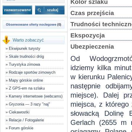
Kolor szlaku
Czas przejścia
Trudności techniczn
Obserwowane oferty noclegowe
(0)
Ekspozycja
Warto zobaczyć
Ubezpieczenia
»
Ekwipunek turysty
»
Skale trudności dróg
Od Wodogrzmotó
»
Turystyka zimowa
idziemy kilka minu
»
Rodzaje sportów zimowych
w kierunku Palenicy
»
Mapy górskie online
następnie odbija
»
Z GPS-em na szlaku
miejsce). Dalej p
»
Kamery internetowe (webcams)
miejsca, z którego
»
Gryzonia — 3 razy "naj"
słowacką Dolinę 
»
Ciekawostki
»
Relacje / Fotogalerie
Gerlach (2655 m n
»
Forum górskie
osiągamy Polanę 