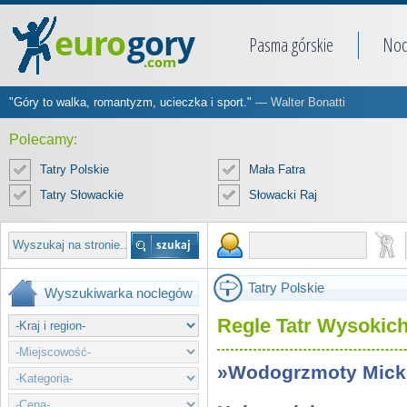
Pasma górskie
Noc
"Góry to walka, romantyzm, ucieczka i sport."
— Walter Bonatti
Polecamy:
Tatry Polskie
Mała Fatra
Tatry Słowackie
Słowacki Raj
Tatry Polskie
Wyszukiwarka noclegów
Regle Tatr Wysokic
»Wodogrzmoty Mick