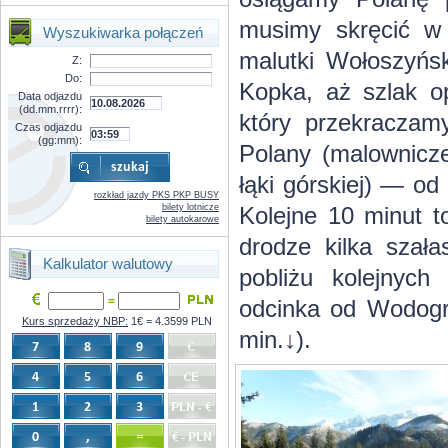
musimy skręcić w
Wyszukiwarka połączeń
malutki Wołoszyńsk
Z:
Do:
Kopka, aż szlak 
Data odjazdu
(dd.mm.rrrr):
który przekraczam
Czas odjazdu
(gg:mm):
Polany (malownicze
łąki górskiej) — o
rozkład jazdy PKS PKP BUSY
bilety lotnicze
Kolejne 10 minut t
bilety autokarowe
drodze kilka szał
Kalkulator walutowy
pobliżu kolejnych
=
odcinka od Wodogr
Kurs sprzedaży NBP:
1€ = 4.3599 PLN
min.↓).