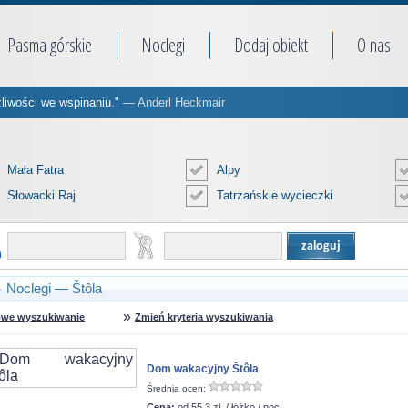
Pasma górskie
Noclegi
Dodaj obiekt
O nas
żliwości we wspinaniu."
— Anderl Heckmair
Mała Fatra
Alpy
Słowacki Raj
Tatrzańskie wycieczki
Noclegi — Štôla
»
we wyszukiwanie
Zmień kryteria wyszukiwania
Dom wakacyjny Štôla
Średnia ocen:
Cena:
od 55.3 zł. / łóżko / noc