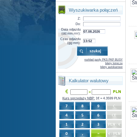
Wyszukiwarka połączeń
Z:
Do:
Data odjazdu
(dd.mm.rrrr):
Czas odjazdu
(gg:mm):
rozkład jazdy PKS PKP BUSY
bilety lotnicze
bilety autokarowe
Kalkulator walutowy
=
Kurs sprzedaży NBP:
1€ = 4.3599 PLN