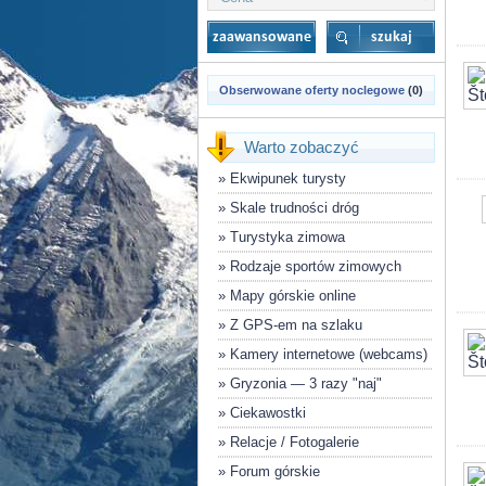
Obserwowane oferty noclegowe
(0)
Warto zobaczyć
»
Ekwipunek turysty
»
Skale trudności dróg
»
Turystyka zimowa
»
Rodzaje sportów zimowych
»
Mapy górskie online
»
Z GPS-em na szlaku
»
Kamery internetowe (webcams)
»
Gryzonia — 3 razy "naj"
»
Ciekawostki
»
Relacje / Fotogalerie
»
Forum górskie