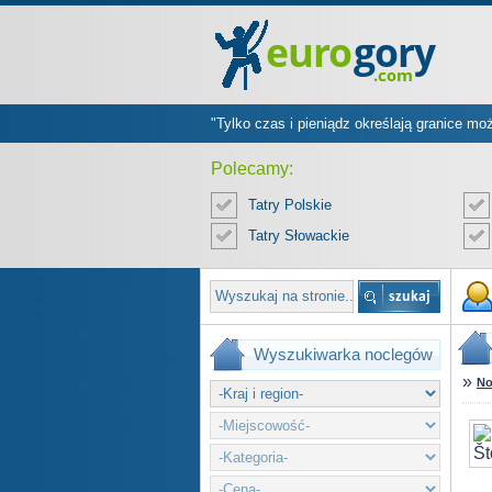
"Tylko czas i pieniądz określają granice mo
Polecamy:
Tatry Polskie
Tatry Słowackie
Wyszukiwarka noclegów
»
No