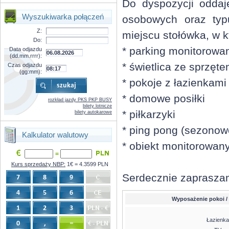
Do dyspozycji odda
Wyszukiwarka połączeń
osobowych oraz typ
Z:
miejscu stołówka, w 
Do:
* parking monitorowa
Data odjazdu
(dd.mm.rrrr):
* świetlica ze sprzęt
Czas odjazdu
(gg:mm):
* pokoje z łazienkami
* domowe posiłki
rozkład jazdy PKS PKP BUSY
bilety lotnicze
* piłkarzyki
bilety autokarowe
* ping pong (sezonow
Kalkulator walutowy
* obiekt monitorowan
=
Kurs sprzedaży NBP:
1€ = 4.3599 PLN
Serdecznie zaprasza
Wyposażenie pokoi /
Łazienka