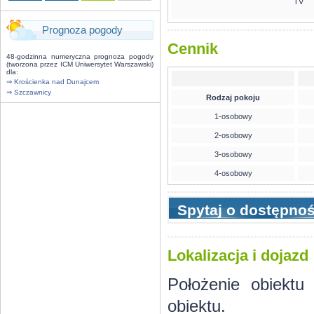
TV
Prognoza pogody
Cennik
48-godzinna numeryczna prognoza pogody
(tworzona przez ICM Uniwersytet Warszawski)
dla:
⇒ Krościenka nad Dunajcem
⇒ Szczawnicy
Rodzaj pokoju
1-osobowy
2-osobowy
3-osobowy
4-osobowy
Spytaj o dostępno
Lokalizacja i dojazd
Położenie obiektu
obiektu.