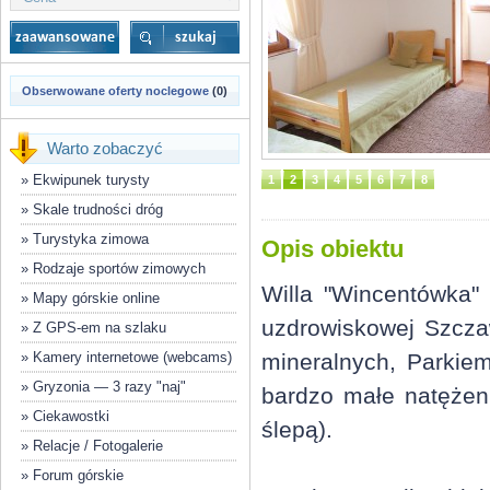
Obserwowane oferty noclegowe
(0)
Warto zobaczyć
»
Ekwipunek turysty
1
2
3
4
5
6
7
8
»
Skale trudności dróg
»
Turystyka zimowa
Opis obiektu
»
Rodzaje sportów zimowych
Willa "Wincentówka"
»
Mapy górskie online
uzdrowiskowej Szczaw
»
Z GPS-em na szlaku
»
Kamery internetowe (webcams)
mineralnych, Parkiem
»
Gryzonia — 3 razy "naj"
bardzo małe natężen
»
Ciekawostki
ślepą).
»
Relacje / Fotogalerie
»
Forum górskie