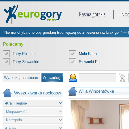
Pasma górskie
Noc
"Nie ma chyba choroby górskiej trudniejszej do zniesienia niż brak gór."
— R
Polecamy:
Tatry Polskie
Mała Fatra
Tatry Słowackie
Słowacki Raj
Willa Wincentówka
Wyszukiwarka noclegów