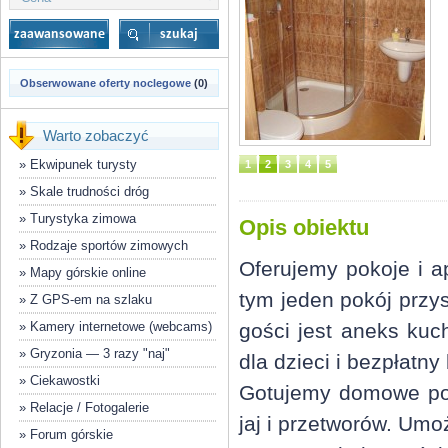
Obserwowane oferty noclegowe
(0)
Warto zobaczyć
»
Ekwipunek turysty
1
2
3
4
5
»
Skale trudności dróg
»
Turystyka zimowa
Opis obiektu
»
Rodzaje sportów zimowych
Oferujemy pokoje i a
»
Mapy górskie online
tym jeden pokój przy
»
Z GPS-em na szlaku
»
Kamery internetowe (webcams)
gości jest aneks kuc
»
Gryzonia — 3 razy "naj"
dla dzieci i bezpłatn
»
Ciekawostki
Gotujemy domowe pos
»
Relacje / Fotogalerie
jaj i przetworów. Umo
»
Forum górskie