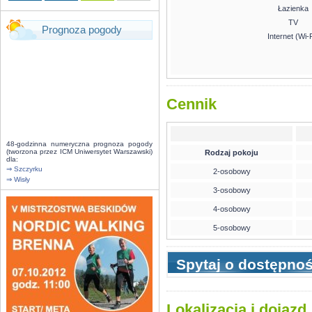
Łazienka
TV
Prognoza pogody
Internet (Wi-F
Cennik
48-godzinna numeryczna prognoza pogody
(tworzona przez ICM Uniwersytet Warszawski)
Rodzaj pokoju
dla:
⇒ Szczyrku
2-osobowy
⇒ Wisły
3-osobowy
4-osobowy
5-osobowy
Spytaj o dostępno
Lokalizacja i dojazd