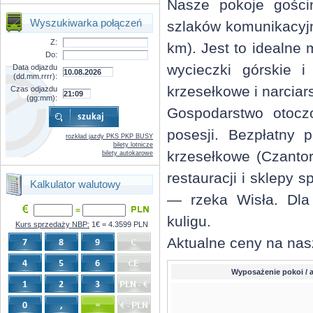
Nasze pokoje gości
Wyszukiwarka połączeń
szlaków komunikacyjn
Z:
km). Jest to idealne
Do:
wycieczki górskie i
Data odjazdu
(dd.mm.rrrr):
krzesełkowe i narciars
Czas odjazdu
(gg:mm):
Gospodarstwo otocz
posesji. Bezpłatny 
rozkład jazdy PKS PKP BUSY
bilety lotnicze
krzesełkowe (Czantor
bilety autokarowe
restauracji i sklepy
Kalkulator walutowy
— rzeka Wisła. Dla 
=
kuligu.
Kurs sprzedaży NBP:
1€ = 4.3599 PLN
Aktualne ceny na nas
Wyposażenie pokoi / 