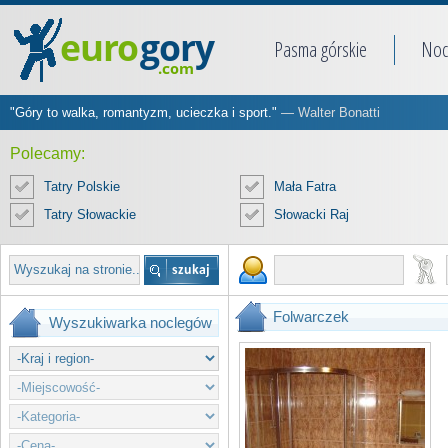
Pasma górskie
Noc
"Góry to walka, romantyzm, ucieczka i sport."
— Walter Bonatti
Polecamy:
Tatry Polskie
Mała Fatra
Tatry Słowackie
Słowacki Raj
Folwarczek
Wyszukiwarka noclegów