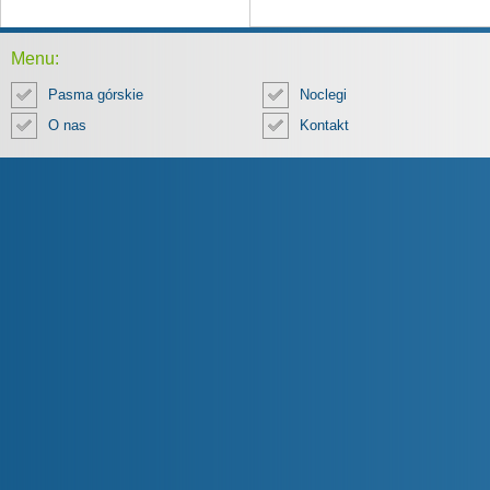
Menu:
Pasma górskie
Noclegi
O nas
Kontakt