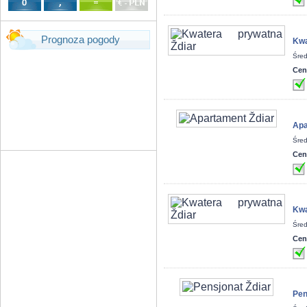
Prognoza pogody
Kwa
Śred
Cen
Apa
Śred
Cen
Kwa
Śred
Cen
Pen