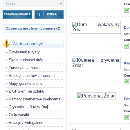
Cen
Dom
Obserwowane oferty noclegowe
(0)
Śred
Cen
Warto zobaczyć
»
Ekwipunek turysty
»
Skale trudności dróg
Kwa
»
Turystyka zimowa
Śred
»
Rodzaje sportów zimowych
Cen
»
Mapy górskie online
»
Z GPS-em na szlaku
»
Kamery internetowe (webcams)
Pen
Śred
»
Gryzonia — 3 razy "naj"
Cen
»
Ciekawostki
»
Relacje / Fotogalerie