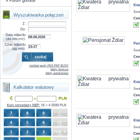
»
Forum górskie
Kwa
Śred
Wyszukiwarka połączeń
Cen
Z:
Do:
Data odjazdu
(dd.mm.rrrr):
Pen
Czas odjazdu
(gg:mm):
Śred
Cen
rozkład jazdy PKS PKP BUSY
bilety lotnicze
bilety autokarowe
Kwa
Kalkulator walutowy
Śred
Cen
=
Kurs sprzedaży NBP:
1€ = 4.3599 PLN
Kwa
Śred
Cen