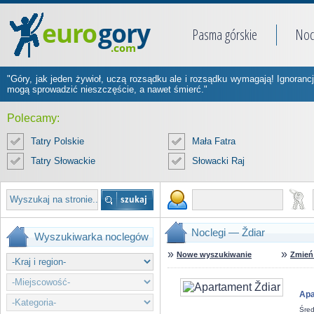
Pasma górskie
Noc
"Góry, jak jeden żywioł, uczą rozsądku ale i rozsądku wymagają! Ignorancj
mogą sprowadzić nieszczęście, a nawet śmierć."
Polecamy:
Tatry Polskie
Mała Fatra
Tatry Słowackie
Słowacki Raj
Noclegi — Ždiar
Wyszukiwarka noclegów
»
»
Nowe wyszukiwanie
Zmień 
Apa
Śred