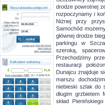
drodze powrotnej z
Wyszukiwarka połączeń
rozpoczynamy i ko
Z:
Do:
Niżnej przy przys
Data odjazdu
(dd.mm.rrrr):
Samochód możemy z
Czas odjazdu
(gg:mm):
głównej drodze bie
parkingu w Szcza
rozkład jazdy PKS PKP BUSY
szeroką, spacero
bilety lotnicze
bilety autokarowe
Przechodzimy prze
Kalkulator walutowy
restauracji poło
=
Dunajcu znajduje s
Kurs sprzedaży NBP:
1€ = 4.3599 PLN
marszu dochodzim
niebieski szlak do s
długim grzbietem 
skład Pienińskie