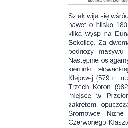
niedaleko ujścia Leśnicki
Szlak wije się wśród
nawet o blisko 180
kilka wysp na Dun
Sokolicę. Za dwoma
podnóży masywu o
Następnie osiągam
kierunku słowackie
Klejowej (579 m n.
Trzech Koron (98
miejsce w Przeło
zakrętem opuszcz
Sromowce Niżne 
Czerwonego Klaszto