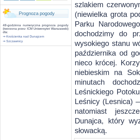
szlakiem czerwonym
(niewielka grota p
Prognoza pogody
Parku Narodowego 
48-godzinna numeryczna prognoza pogody
(tworzona przez ICM Uniwersytet Warszawski)
dochodzimy do pr
dla:
⇒ Krościenka nad Dunajcem
wysokiego stanu wó
⇒ Szczawnicy
października od go
nieco krócej. Korz
niebieskim na Sok
minutach dochod
Leśnickiego Potoku
Leśnicy (Lesnica)
natomiast jeszc
Dunajca, który wy
słowacką.