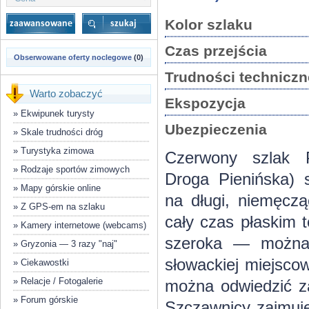
Kolor szlaku
Czas przejścia
Obserwowane oferty noclegowe
(0)
Trudności techniczn
Warto zobaczyć
Ekspozycja
»
Ekwipunek turysty
Ubezpieczenia
»
Skale trudności dróg
»
Turystyka zimowa
Czerwony szlak 
»
Rodzaje sportów zimowych
Droga Pienińska) 
»
Mapy górskie online
na długi, niemęczą
»
Z GPS-em na szlaku
cały czas płaskim t
»
Kamery internetowe (webcams)
szeroka — można 
»
Gryzonia — 3 razy "naj"
słowackiej miejsco
»
Ciekawostki
»
Relacje / Fotogalerie
można odwiedzić za
»
Forum górskie
Szczawnicy zajmuje