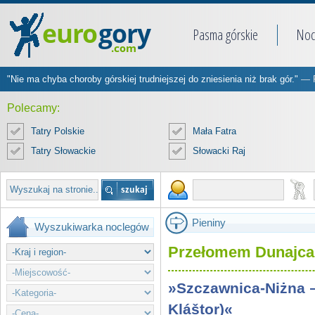
Pasma górskie
Noc
"Nie ma chyba choroby górskiej trudniejszej do zniesienia niż brak gór."
— R
Polecamy:
Tatry Polskie
Mała Fatra
Tatry Słowackie
Słowacki Raj
Pieniny
Wyszukiwarka noclegów
Przełomem Dunajca
»Szczawnica-Niżna 
Kláštor)«