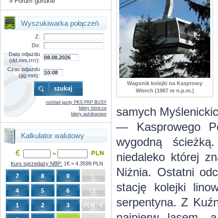
»
Forum górskie
Wyszukiwarka połączeń
Z:
Do:
Data odjazdu
(dd.mm.rrrr):
Czas odjazdu
(gg:mm):
Wagonik kolejki na Kasprowy
Wierch (1987 m n.p.m.)
rozkład jazdy PKS PKP BUSY
samych Myślenickich
bilety lotnicze
bilety autokarowe
— Kasprowego Pot
Kalkulator walutowy
wygodną ścieżką.
=
niedaleko której z
Kurs sprzedaży NBP:
1€ = 4.3599 PLN
Niżnia. Ostatni od
stację kolejki lin
serpentyna. Z Kuźn
najpierw lasem, 