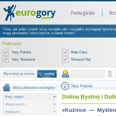
Pasma górskie
Noc
"Góry, jak jeden żywioł, uczą rozsądku ale i rozsądku wymagają! Ignorancj
mogą sprowadzić nieszczęście, a nawet śmierć."
Polecamy:
Tatry Polskie
Mała Fatra
Tatry Słowackie
Słowacki Raj
Tatry Polskie
Wyszukiwarka noclegów
Dolina Bystrej i Do
»Kuźnice — Myśleni