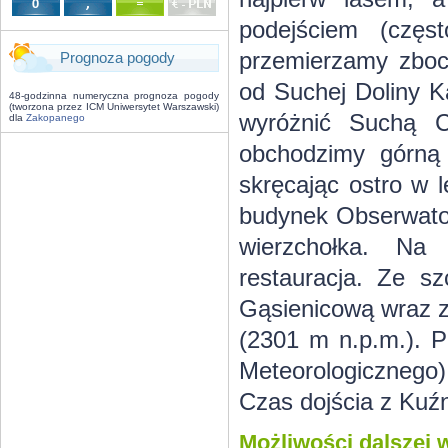
podejściem (częs
przemierzamy zbocz
Prognoza pogody
od Suchej Doliny K
48-godzinna numeryczna prognoza pogody
(tworzona przez ICM Uniwersytet Warszawski)
wyróżnić Suchą 
dla
Zakopanego
obchodzimy górną 
skręcając ostro w 
budynek Obserwator
wierzchołka. Na
restauracja. Ze sz
Gąsienicową wraz z 
(2301 m n.p.m.). P
Meteorologicznego)
Czas dojścia z Kuźn
Możliwości dalszej 