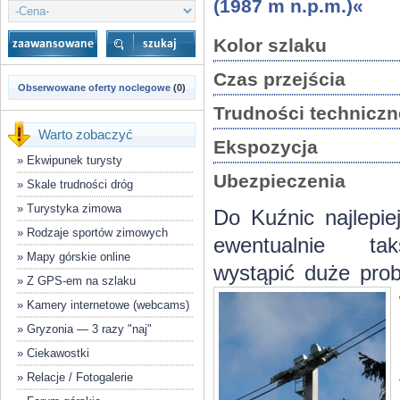
(1987 m n.p.m.)«
Kolor szlaku
Czas przejścia
Obserwowane oferty noclegowe
(0)
Trudności techniczn
Warto zobaczyć
Ekspozycja
»
Ekwipunek turysty
Ubezpieczenia
»
Skale trudności dróg
»
Turystyka zimowa
Do Kuźnic najlepie
»
Rodzaje sportów zimowych
ewentualnie t
»
Mapy górskie online
wystąpić duże pro
»
Z GPS-em na szlaku
»
Kamery internetowe (webcams)
»
Gryzonia — 3 razy "naj"
»
Ciekawostki
»
Relacje / Fotogalerie