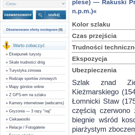
plese) — Rakuski P
n.p.m.)«
Kolor szlaku
Obserwowane oferty noclegowe
(0)
Czas przejścia
Warto zobaczyć
Trudności techniczn
»
Ekwipunek turysty
Ekspozycja
»
Skale trudności dróg
Ubezpieczenia
»
Turystyka zimowa
»
Rodzaje sportów zimowych
Szlak znad Zi
»
Mapy górskie online
Kieżmarskiego (15
»
Z GPS-em na szlaku
Łomnicki Staw (175
»
Kamery internetowe (webcams)
częścią czerwono z
»
Gryzonia — 3 razy "naj"
biegnie wśród kos
»
Ciekawostki
»
Relacje / Fotogalerie
piarżystym zboczem