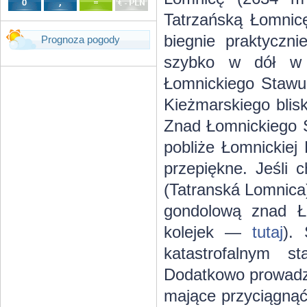
Tatrzańską Łomnicę
biegnie praktyczn
Prognoza pogody
szybko w dół w s
Łomnickiego Stawu.
Kieżmarskiego blis
Znad Łomnickiego 
pobliże Łomnickiej
przepiękne. Jeśli 
(Tatranská Lomnica)
gondolową znad Ło
kolejek —
tutaj
).
katastrofalnym s
Dodatkowo prowadzo
mające przyciągnąć