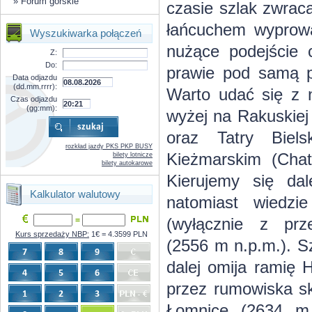
»
Forum górskie
czasie szlak zwrac
łańcuchem wyprowa
Wyszukiwarka połączeń
nużące podejście 
Z:
Do:
prawie pod samą p
Data odjazdu
(dd.mm.rrrr):
Warto udać się z n
Czas odjazdu
(gg:mm):
wyżej na Rakuskiej
oraz Tatry Biel
rozkład jazdy PKS PKP BUSY
Kieżmarskim (Chat
bilety lotnicze
bilety autokarowe
Kierujemy się da
Kalkulator walutowy
natomiast wiedzi
(wyłącznie z prz
=
Kurs sprzedaży NBP:
1€ = 4.3599 PLN
(2556 m n.p.m.). S
dalej omija ramię 
przez rumowiska sk
Łomnicę (2634 m 