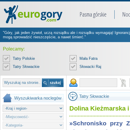
Pasma górskie
Noc
"Góry, jak jeden żywioł, uczą rozsądku ale i rozsądku wymagają! Ignorancj
mogą sprowadzić nieszczęście, a nawet śmierć."
Polecamy:
Tatry Polskie
Mała Fatra
Tatry Słowackie
Słowacki Raj
Tatry Słowackie
Wyszukiwarka noclegów
Dolina Kieżmarska i 
»Schronisko przy Z